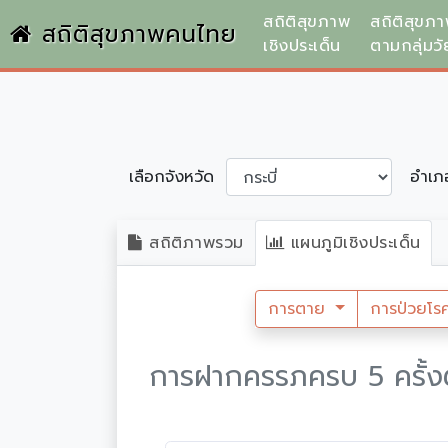
สถิติสุขภาพ
สถิติสุขภ
สถิติสุขภาพคนไทย
เชิงประเด็น
ตามกลุ่มวั
เลือกจังหวัด
อำเ
สถิติภาพรวม
แผนภูมิเชิงประเด็น
การตาย
การป่วยโร
การฝากครรภครบ 5 ครั้