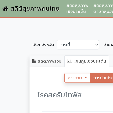
สถิติสุขภาพ
สถิติสุขภ
สถิติสุขภาพคนไทย
เชิงประเด็น
ตามกลุ่มวั
เลือกจังหวัด
อำเ
สถิติภาพรวม
แผนภูมิเชิงประเด็น
การตาย
การป่วยโร
โรคสครับไทฟัส