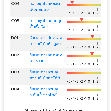
C04
ความชุกโรคหลอด
เลือดสมอง
-5
-4
-3
-2
-1
0
1
2
3
4
5
C05
ความชุกโรคปอดอุด
กั้นเรื้อรัง
-5
-4
-3
-2
-1
0
1
2
3
4
5
D01
ร้อยละการคัดกรอง
ความดันโลหิตสูงง
-5
-4
-3
-2
-1
0
1
2
3
4
5
D02
ร้อยละการคัดกรอง
เบาหวาน
-5
-4
-3
-2
-1
0
1
2
3
4
5
D03
ร้อยละการควบคุม
ความดันโลหิตได้ดี
-5
-4
-3
-2
-1
0
1
2
3
4
5
D04
ร้อยละการควบคุม
ระดับน้ำตาลได้ดี
-5
-4
-3
-2
-1
0
1
2
3
4
5
Showing 1 to 52 of 52 entries