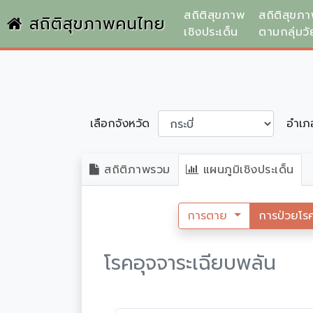
สถิติสุขภาพ
สถิติสุขภ
สถิติสุขภาพคนไทย
เชิงประเด็น
ตามกลุ่มวั
เลือกจังหวัด
อำเ
สถิติภาพรวม
แผนภูมิเชิงประเด็น
การตาย
การป่วยโร
โรคอุจจาระเฉียบพลัน