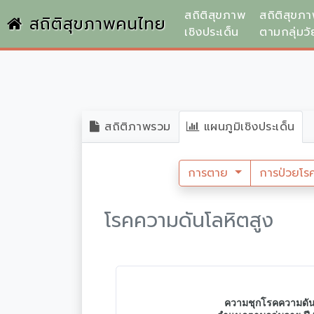
สถิติสุขภาพ
สถิติสุขภ
สถิติสุขภาพคนไทย
เชิงประเด็น
ตามกลุ่มวั
สถิติภาพรวม
แผนภูมิเชิงประเด็น
การตาย
การป่วยโร
โรคความดันโลหิตสูง