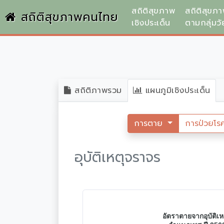
สถิติสุขภาพ
สถิติสุขภ
สถิติสุขภาพคนไทย
เชิงประเด็น
ตามกลุ่มวั
สถิติภาพรวม
แผนภูมิเชิงประเด็น
การตาย
การป่วยโร
อุบัติเหตุจราจร