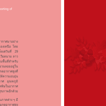
orting of
ากาศมาอย่าง
ียงเหนือ โดย
้งแต่วันที่ 29
 เวียดนาม ลาว
พื้นที่สำหรับ
ขวนลอยอยู่ใน
ดอากาศสูงที่
ให้ความอบอุ่น
ากาศ อุณหภูมิ
มลพิษในอากาศ
สุขภาพอีกด้วย
นภาคต่าง ๆ มี
ามกดอากาศสูง