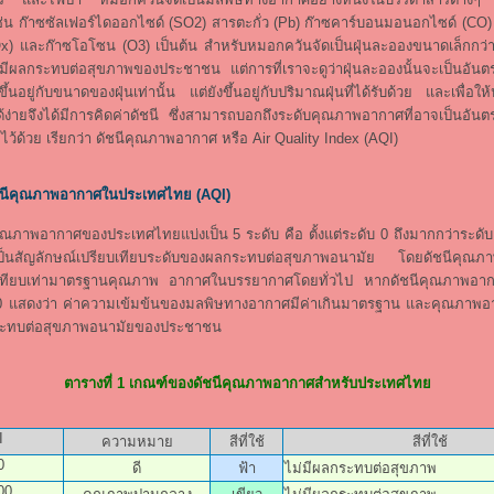
ช่น ก๊าซซัลเฟอร์ไดออกไซด์ (SO2) สารตะกั่ว (Pb) ก๊าซคาร์บอนมอนอกไซด์ (CO
x) และก๊าซโอโซน (O3) เป็นต้น สำหรับหมอกควันจัดเป็นฝุ่นละอองขนาดเล็กกว
มีผลกระทบต่อสุขภาพของประชาชน แต่การที่เราจะดูว่าฝุ่นละอองนั้นจะเป็นอัน
ึ้นอยู่กับขนาดของฝุ่นเท่านั้น แต่ยังขึ้นอยู่กับปริมาณฝุ่นที่ได้รับด้วย และเพื่
ได้ง่ายจึงได้มีการคิดค่าดัชนี ซึ่งสามารถบอกถึงระดับคุณภาพอากาศที่อาจเป็นอัน
ไว้ด้วย เรียกว่า ดัชนีคุณภาพอากาศ หรือ Air Quality Index (AQI)
ชนีคุณภาพอากาศในประเทศไทย (AQI)
อากาศของประเทศไทยแบ่งเป็น 5 ระดับ คือ ตั้งแต่ระดับ 0 ถึงมากกว่าระดับ 3
ีเป็นสัญลักษณ์เปรียบเทียบระดับของผลกระทบต่อสุขภาพอนามัย โดยดัชนีคุณภ
เทียบเท่ามาตรฐานคุณภาพ อากาศในบรรยากาศโดยทั่วไป หากดัชนีคุณภาพอากาศ
00 แสดงว่า ค่าความเข้มข้นของมลพิษทางอากาศมีค่าเกินมาตรฐาน และคุณภาพอา
กระทบต่อสุขภาพอนามัยของประชาชน
ตารางที่ 1 เกณฑ์ของดัชนีคุณภาพอากาศสำหรับประเทศไทย
I
ความหมาย
สีที่ใช้
สีที่ใช้
0
ดี
ฟ้า
ไม่มีผลกระทบต่อสุขภาพ
00