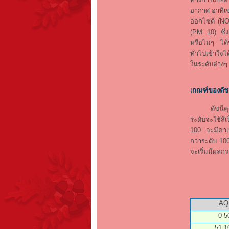
อากาศ อาทิเ
ออกไซด์ (NO
(PM 10) ซึ่ง
หรือไม่ๆ ได้ข
ทั่วไปเข้าใจ
ในระดับต่างๆ 
เกณฑ์ของดั
ดัชนีคุณภาพ
ระดับจะใช้ส
100 จะมีค่า
กว่าระดับ 1
จะเริ่มมีผล
AQ
0-5
51-1