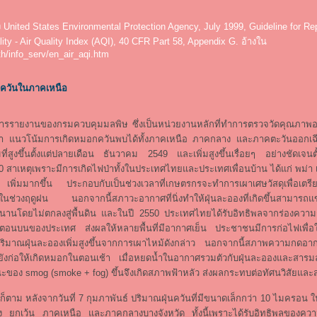
ง United States Environmental Protection Agency, July 1999, Guideline for Rep
lity - Air Quality Index (AQI), 40 CFR Part 58, Appendix G. อ้างใน
h/info_serv/en_air_aqi.htm
ควันในภาคเหนือ
านของกรมควบคุมมลพิษ ซึ่งเป็นหน่วยงานหลักที่ทำการตรวจวัดคุณภาพอ
บว่า แนวโน้มการเกิดหมอกควันพบได้ทั้งภาคเหนือ ภาคกลาง และภาคตะวันออกเฉ
มที่สูงขึ้นตั้งแต่ปลายเดือน ธันวาคม 2549 และเพิ่มสูงขึ้นเรื่อยๆ อย่างชัดเจนตั
สาเหตุเพราะมีการเกิดไฟป่าทั้งในประเทศไทยและประเทศเพื่อนบ้าน ได้แก่ พม่า
พิ่มมากขึ้น ประกอบกับเป็นช่วงเวลาที่เกษตรกรจะทำการเผาเศษวัสดุเพื่อเตรียม
นช่วงฤดูฝน นอกจากนี้สภาวะอากาศที่นิ่งทำให้ฝุ่นละอองที่เกิดขึ้นสามารถแ
นานโดยไม่ตกลงสู่พื้นดิน และในปี 2550 ประเทศไทยได้รับอิทธิพลจากร่องความก
ี่ตอนบนของประเทศ ส่งผลให้หลายพื้นที่มีอากาศเย็น ประชาชนมีการก่อไฟเพื่อ
ีปริมาณฝุ่นละอองเพิ่มสูงขึ้นจากการเผาไหม้ดังกล่าว นอกจากนี้สภาพความกดอ
ยังก่อให้เกิดหมอกในตอนเช้า เมื่อหยดน้ำในอากาศรวมตัวกับฝุ่นละอองและสาร
ณะของ smog (smoke + fog) ขึ้นจึงเกิดสภาพฟ้าหลัว ส่งผลกระทบต่อทัศนวิสัยและ
 หลังจากวันที่ 7 กุมภาพันธ์ ปริมาณฝุ่นควันที่มีขนาดเล็กกว่า 10 ไมครอน ใ
 ยกเว้น ภาคเหนือ และภาคกลางบางจังหวัด ทั้งนี้เพราะได้รับอิทธิพลของคว