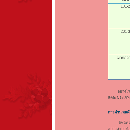
101-
201-
มากกว่
อย่างไรก็ตา
แต่ละประเภท
การคำนวณดั
ดัชนีคุณภา
อากาศจากข้