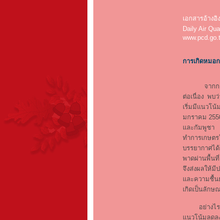
เอกสารอ้างอิ
Daily Air Qua
www.pcd.go.t
การเกิดหมอก
จากการรายง
ต่อเนื่อง พ
เริ่มมีแนวโน้
มกราคม 2550 
และกัมพูชา เ
ทำการเกษตรใ
บรรยากาศได้
พาดผ่านพื้นท
จึงส่งผลให้ม
และความชื้น
เกิดเป็นลักษ
อย่างไรก็ตาม
แนวโน้มลดลง