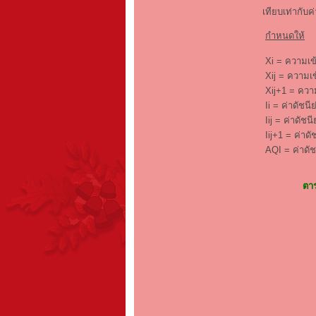
เทียบเท่ากับค
กำหนดให้
Xi = ความเ
Xij = ความเข้
Xij+1 = ความ
Ii = ค่าดัชน
Iij = ค่าดัชนี
Iij+1 = ค่าดั
AQI = ค่าดั
ตาร