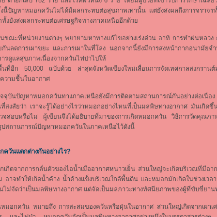
าย ตาอักเสบ 782 ราย และโรคผิวหนัง 6 ราย โดยมีผู้ป่วยที่เข้ารับการรักษาเฉลี
้งนี้ปัญหาหมอกควันไม่ได้มีผลกระทบต่อสุขภาพเท่านั้น แต่ยังส่งผลถึงการจราจร
ทั้งยังส่งผลกระทบต่อเศรษฐกิจทางภาคเหนืออีกด้วย
่วยงานต่างๆ พยายามหาทางแก้ไขอย่างเร่งด่วน อาทิ การทำฝนหลวง ก
กันลดการเผาขยะ และการเผาในที่โล่ง นอกจากนี้ยังมีการส่งหน้ากากอนามัยจ
ือการดูแลสุขภาพเนื่องจากควันไฟป่าไปให้
นที่อีก 50,000 ฉบับด้วย ล่าสุดจังหวัดเชียงใหม่เลื่อนการจัดเทศกาลสงกรานต์ม
ิ่มความชื้นในอากาศ
ญหาหมอกควันทางภาคเหนือยังมีการติดตามสถานการณ์กันอย่างต่อเนื่อง อ
ที่สงสัยว่า เราจะรู้ได้อย่างไรว่าหมอกอย่างไหนที่เป็นมลพิษทางอากาศ มันเกิดขึ้
ตรวจสอบหรือไม่ ผู้เขียนจึงได้อธิบายที่มาของการเกิดหมอกควัน วิธีการวัดคุ
้สรุปสถานการณ์ปัญหาหมอกควันในภาคเหนือไว้ดังนี้
ควันแตกต่างกันอย่างไร?
การกลั่นตัวของไอน้ำเมื่ออากาศหนาวเย็น ส่วนใหญ่จะเกิดบริเวณที่มีอากา
ม อาจทำให้เกิดน้ำค้าง น้ำค้างแข็งบริเวณใกล้พื้นดิน และหมอกมักเกิดในช่วงเวล
้นไม่จัดว่าเป็นมลพิษทางอากาศ แต่จัดเป็นมลภาวะทางทัศนียภาพของผู้ที่ขับขี่ย
ัน หมายถึง การสะสมของควันหรือฝุ่นในอากาศ ส่วนใหญ่เกิดจากเผาเศษวั
 และไฟป่า หมอกควันจัดเป็นมลพิษทางอากาศอย่างหนึ่งในบรรดาสารต่างๆ ท