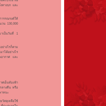
่ยวันละประมาณ
ทั้งทางบก และ
ารรณรงค์ให้
ำนวน 130,000
าเป็นวันที่ 1
ย่างไรก็ตาม
นมาได้อย่างไร
ณภาพอากาศ และ
ศเย็นท้องฟ้า
ากลางคืน หรือ
านพาหนะ
สดุเหลือใช้
ี่ปะปนอยู่ใน