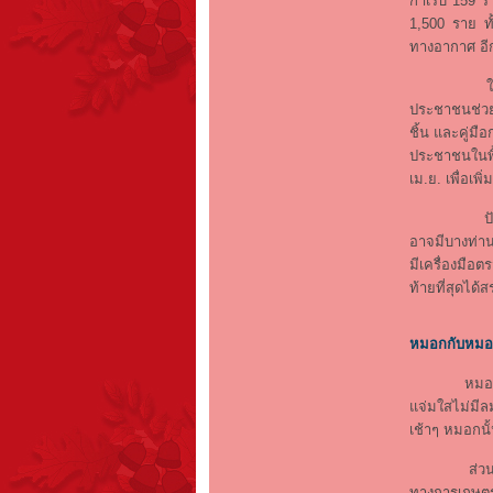
กำเริบ 159 ร
1,500 ราย ทั
ทางอากาศ อีก
ในขณะที่หน
ประชาชนช่วย
ชิ้น และคู่ม
ประชาชนในพื้
เม.ย. เพื่อเพ
ปัจจุบันปั
อาจมีบางท่าน
มีเครื่องมือ
ท้ายที่สุดได
หมอกกับหมอก
หมอกเกิดจาก
แจ่มใสไม่มีล
เช้าๆ หมอกนั
ส่วนหมอกคว
ทางการเกษตร