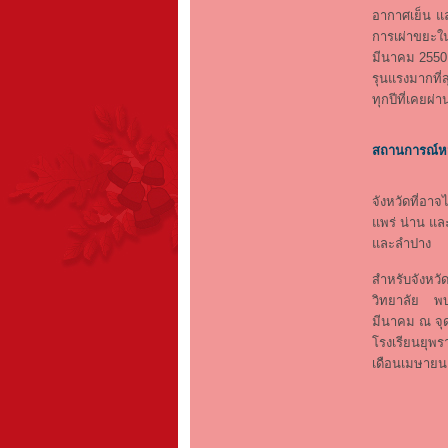
อากาศเย็น แ
การเผ่าขยะใน
มีนาคม 2550 ม
รุนแรงมากที่
ทุกปีที่เคยผ่
สถานการณ์ห
จังหวัดที่อา
แพร่ น่าน และ
และลำปาง
สำหรับจังหว
วิทยาลัย พบ
มีนาคม ณ จุด
โรงเรียนยุพร
เดือนเมษายน 