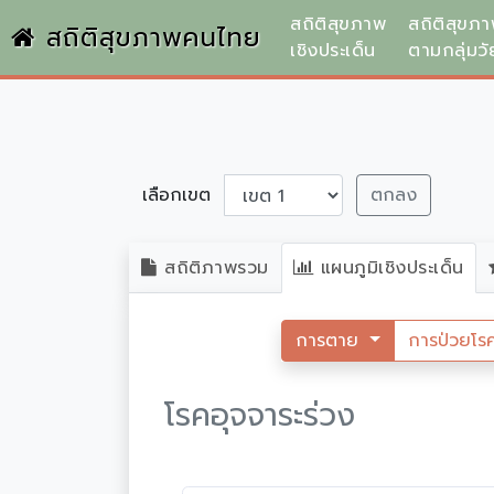
สถิติสุขภาพ
สถิติสุขภ
สถิติสุขภาพคนไทย
เชิงประเด็น
ตามกลุ่มวั
เลือกเขต
ตกลง
สถิติภาพรวม
แผนภูมิเชิงประเด็น
การตาย
การป่วยโร
โรคอุจจาระร่วง