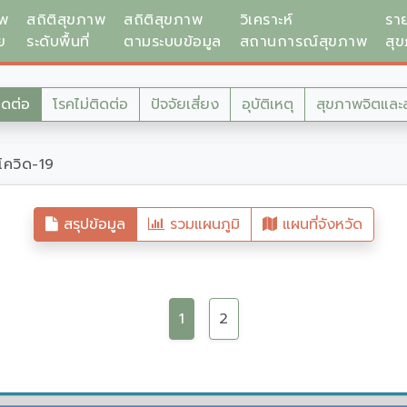
าพ
สถิติสุขภาพ
สถิติสุขภาพ
วิเคราะห์
รา
ย
ระดับพื้นที่
ตามระบบข้อมูล
สถานการณ์สุขภาพ
สุ
ิดต่อ
โรคไม่ติดต่อ
ปัจจัยเสี่ยง
อุบัติเหตุ
สุขภาพจิตและ
โควิด-19
สรุปข้อมูล
รวมแผนภูมิ
แผนที่จังหวัด
1
2