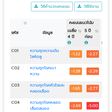
วิธีคำนวณคะแนน
วิธีใช้งาน
คะแนนแนวโน้ม
เฉลี่ย
5 ปี
รหัส
ข้อมูล
4 ปี
ก่อน
เขต 1
C01
ความชุกความดัน
-1.22
-2.27
-4.
โลหิตสู
C02
ความชุกโรคเบา
-1.28
-2.29
-1.
หวาน
C03
ความชุกโรคหัวใจและ
-1.65
-2.77
-1.
หลอดเลือด
C04
ความชุกโรคหลอด
-2.69
-5.00
0.7
เลือดสมอง