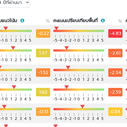
มแนวโน้ม
คะแนนเปรียบเทียบพื้นที่
-0.22
-4.83
-1
0
1
2
3
4
5
-5
-4
-3
-2
-1
0
1
2
3
4
5
1.37
-2.61
-1
0
1
2
3
4
5
-5
-4
-3
-2
-1
0
1
2
3
4
5
-1.52
-2.34
-1
0
1
2
3
4
5
-5
-4
-3
-2
-1
0
1
2
3
4
5
1.62
-2.59
-1
0
1
2
3
4
5
-5
-4
-3
-2
-1
0
1
2
3
4
5
-0.51
0.84
-1
0
1
2
3
4
5
-5
-4
-3
-2
-1
0
1
2
3
4
5