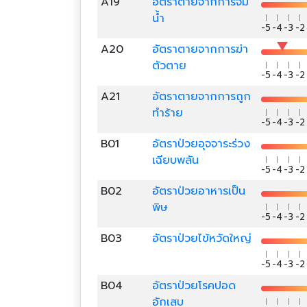
A19
อัตราตายจากการจม
น้ำ
-5
-4
-3
-2
A20
อัตราตายจากการฆ่า
ตัวตาย
-5
-4
-3
-2
A21
อัตราตายจากการถูก
ทำร้าย
-5
-4
-3
-2
B01
อัตราป่วยอุจจาระร่วง
เฉียบพลัน
-5
-4
-3
-2
B02
อัตราป่วยอาหารเป็น
พิษ
-5
-4
-3
-2
B03
อัตราป่วยไข้หวัดใหญ่
-5
-4
-3
-2
B04
อัตราป่วยโรคปอด
อักเสบ