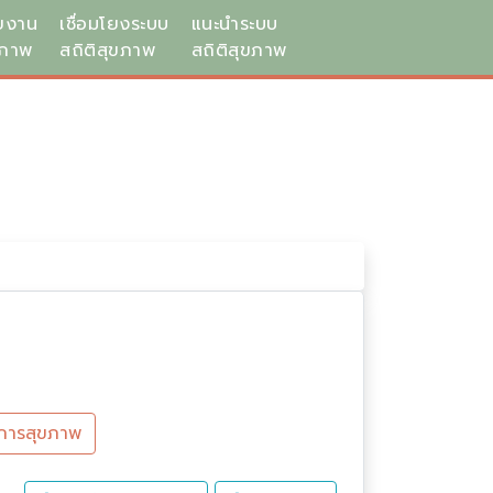
ยงาน
เชื่อมโยงระบบ
แนะนำระบบ
ขภาพ
สถิติสุขภาพ
สถิติสุขภาพ
การสุขภาพ