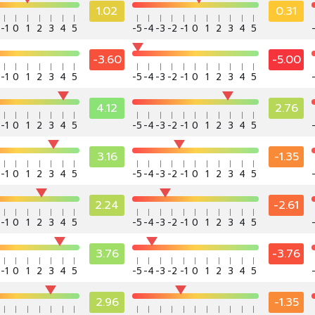
1.02
0.31
-1
0
1
2
3
4
5
-5
-4
-3
-2
-1
0
1
2
3
4
5
-3.60
-5.00
-1
0
1
2
3
4
5
-5
-4
-3
-2
-1
0
1
2
3
4
5
4.12
2.76
-1
0
1
2
3
4
5
-5
-4
-3
-2
-1
0
1
2
3
4
5
3.16
-1.35
-1
0
1
2
3
4
5
-5
-4
-3
-2
-1
0
1
2
3
4
5
2.24
-2.61
-1
0
1
2
3
4
5
-5
-4
-3
-2
-1
0
1
2
3
4
5
3.76
-3.76
-1
0
1
2
3
4
5
-5
-4
-3
-2
-1
0
1
2
3
4
5
2.96
-1.35