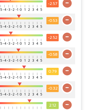
-2.57
-5
-4
-3
-2
-1
0
1
2
3
4
5
-0.53
-5
-4
-3
-2
-1
0
1
2
3
4
5
-2.52
-5
-4
-3
-2
-1
0
1
2
3
4
5
-0.58
-5
-4
-3
-2
-1
0
1
2
3
4
5
0.79
-5
-4
-3
-2
-1
0
1
2
3
4
5
-0.32
-5
-4
-3
-2
-1
0
1
2
3
4
5
2.12