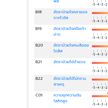
ฟัส
-5
-4
-3
-2
B18
อัตราป่วยโรคตาแดง
จากไวรัส
-5
-4
-3
-2
B19
อัตราป่วยโรคมือเท้า
ปาก
-5
-4
-3
-2
B20
อัตราป่วยโรคเมลิออย
โดสิส
-5
-4
-3
-2
B21
อัตราป่วยไข้ดำแดง
-5
-4
-3
-2
B22
อัตราป่วยไข้ไม่ทราบ
สาเหตุ
-5
-4
-3
-2
C01
ความชุกความดัน
โลหิตสูง
-5
-4
-3
-2