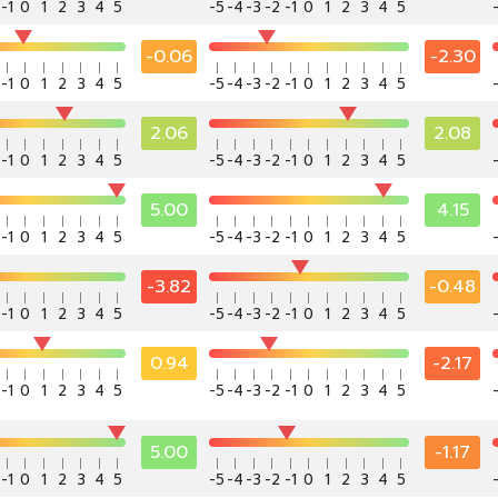
-1
0
1
2
3
4
5
-5
-4
-3
-2
-1
0
1
2
3
4
5
-0.06
-2.30
-1
0
1
2
3
4
5
-5
-4
-3
-2
-1
0
1
2
3
4
5
2.06
2.08
-1
0
1
2
3
4
5
-5
-4
-3
-2
-1
0
1
2
3
4
5
5.00
4.15
-1
0
1
2
3
4
5
-5
-4
-3
-2
-1
0
1
2
3
4
5
-3.82
-0.48
-1
0
1
2
3
4
5
-5
-4
-3
-2
-1
0
1
2
3
4
5
0.94
-2.17
-1
0
1
2
3
4
5
-5
-4
-3
-2
-1
0
1
2
3
4
5
5.00
-1.17
-1
0
1
2
3
4
5
-5
-4
-3
-2
-1
0
1
2
3
4
5