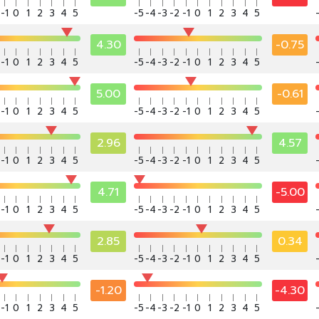
-1
0
1
2
3
4
5
-5
-4
-3
-2
-1
0
1
2
3
4
5
4.30
-0.75
-1
0
1
2
3
4
5
-5
-4
-3
-2
-1
0
1
2
3
4
5
5.00
-0.61
-1
0
1
2
3
4
5
-5
-4
-3
-2
-1
0
1
2
3
4
5
2.96
4.57
-1
0
1
2
3
4
5
-5
-4
-3
-2
-1
0
1
2
3
4
5
4.71
-5.00
-1
0
1
2
3
4
5
-5
-4
-3
-2
-1
0
1
2
3
4
5
2.85
0.34
-1
0
1
2
3
4
5
-5
-4
-3
-2
-1
0
1
2
3
4
5
-1.20
-4.30
-1
0
1
2
3
4
5
-5
-4
-3
-2
-1
0
1
2
3
4
5