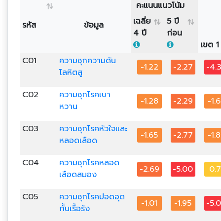
คะแนนแนวโน้ม
เฉลี่ย
5 ปี
รหัส
ข้อมูล
4 ปี
ก่อน
เขต 1
C01
ความชุกความดัน
-1.22
-2.27
-4.
โลหิตสู
C02
ความชุกโรคเบา
-1.28
-2.29
-1.
หวาน
C03
ความชุกโรคหัวใจและ
-1.65
-2.77
-1.
หลอดเลือด
C04
ความชุกโรคหลอด
-2.69
-5.00
0.7
เลือดสมอง
C05
ความชุกโรคปอดอุด
-1.01
-1.95
-5.
กั้นเรื้อรัง