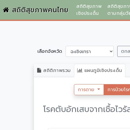
สถิติสุขภาพ
สถิติสุขภ
สถิติสุขภาพคนไทย
เชิงประเด็น
ตามกลุ่มวั
เลือกจังหวัด
ตก
สถิติภาพรวม
แผนภูมิเชิงประเด็น
การตาย
การป่วยโร
โรคตับอักเสบจากเชื้อไวรั