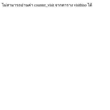
ไม่สามารถอ่านค่า counter_visit จากตาราง visithiso ได้