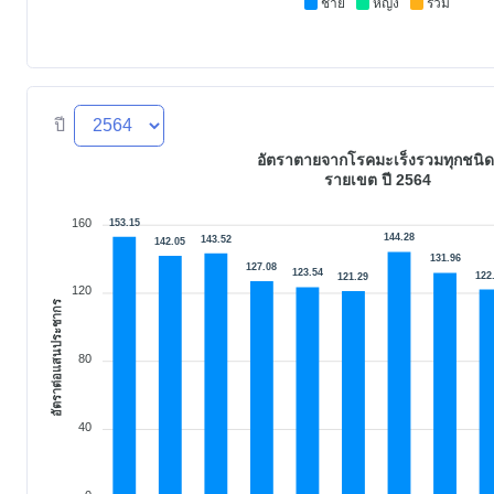
ชาย
หญิง
รวม
ปี
อัตราตายจากโรคมะเร็งรวมทุกชนิ
รายเขต ปี 2564
160
153.15
144.28
143.52
142.05
131.96
127.08
123.54
122
121.29
120
อัตราต่อแสนประชากร
80
40