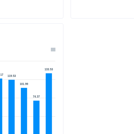
ด
133.53
.17
119.53
101.99
74.37