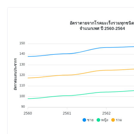
อัตราตายจากโรคมะเร็งรวมทุกชนิ
จำแนกเพศ ปี 2560-2564
150
140
อัตราต่อแสนประชากร
130
120
110
100
90
2560
2561
2562
ชาย
หญิง
รวม