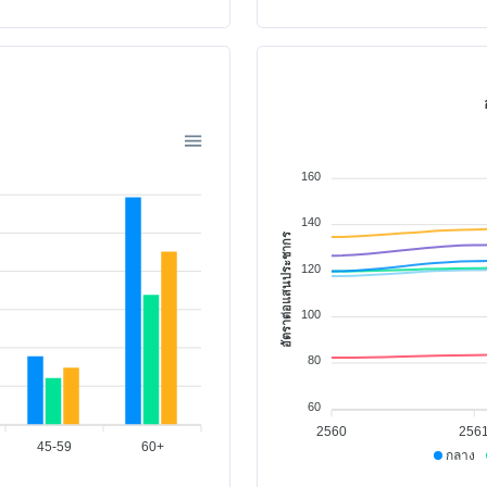
ด
160
140
อัตราต่อแสนประชากร
120
100
80
60
2560
256
45-59
60+
กลาง