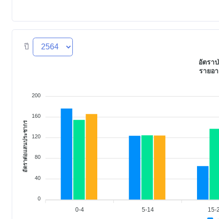
ปี
อัตราป
รายอา
200
160
อัตราต่อแสนประชากร
120
80
40
0
0-4
5-14
15-