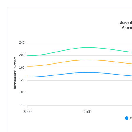
อัตราป
จำแน
240
200
อัตราต่อแสนประชากร
160
120
80
40
2560
2561
ช