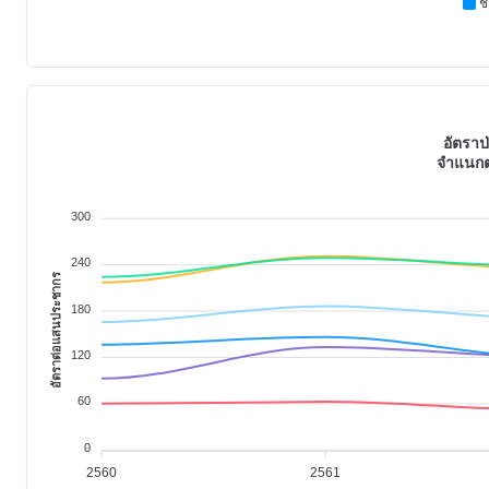
ช
อัตราป
จำแนกต
300
240
อัตราต่อแสนประชากร
180
120
60
0
2560
2561