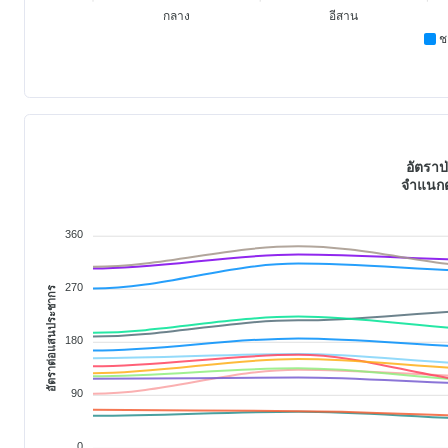
กลาง
อีสาน
ช
อัตราป
จำแนกต
360
270
อัตราต่อแสนประชากร
180
90
0