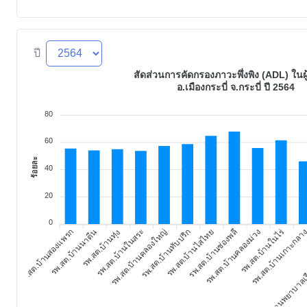
ปี
สัดส่วนการคัดกรองภาวะพึ่งพิง (ADL) ในผู้
อ.เมืองกระบี่ จ.กระบี่ ปี 2564
80
60
ร้อยละ
40
20
0
สถานพยาบาลเรื
รพ.สต.บ้านในไร่
รพ.สต.บ้านสองแพรก
รพ.สต.บ้านนาตีน
รพ.สต.บ้านในสระ
รพ.สต.บ้านคลองใหญ่
รพ.สต.บ้านทับปริก
รพ.สต.บ้านไสไทย
รพ.สต.บ้านช่องพลี
รพ.สต.บ้านคลองม่วง
รพ.สต.บ้านเกาะกลา
รพ.สต.บ้านทุ่ง