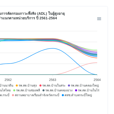
นการคัดกรองภาวะพึ่งพิง (ADL) ในผู้สูงอายุ
ำแนกตามหน่วยบริการ ปี 2561-2564
2562
2563
2564
บ้านนาตีน
รพ.สต.บ้านทุ่ง
รพ.สต.บ้านในสระ
รพ.สต.บ้านคลองใหญ่
านไสไทย
รพ.สต.บ้านช่องพลี
รพ.สต.บ้านคลองม่วง
รพ.สต.บ้านในไร่
พ.กระบี่
สถานพยาบาลเรือนจำจังหวัดกระบี่
ศสช.ตำบลกระบี่ใหญ่
นย์แพทย์ชุมชนโรงพยาบาลกระบี่
รพ.เกาะพีพี