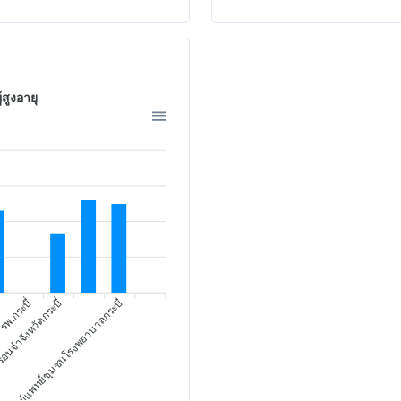
สูงอายุ
อนจำจังหวัดกระบี่
รพ.กระบี่
ศูนย์แพทย์ชุมชนโรงพยาบาลกระบี่
ง