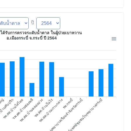
ปี
รได้รับการตรวจระดับน้ำตาล ในผู้ป่วยเบาหวาน
อ.เมืองกระบี่ จ.กระบี่ ปี 2564
สถานพยาบาลเรือนจำจังหวัดกระบี่
รพ.กระบี่
ศูนย์แพทย์ชุมชนโรงพยาบาลกระบี่
รพ.สต.บ้านในไร่
ใหญ่
บ้านทับปริก
รพ.สต.บ้านไสไทย
รพ.สต.บ้านช่องพลี
รพ.สต.บ้านคลองม่วง
รพ.สต.บ้านเกาะกลาง