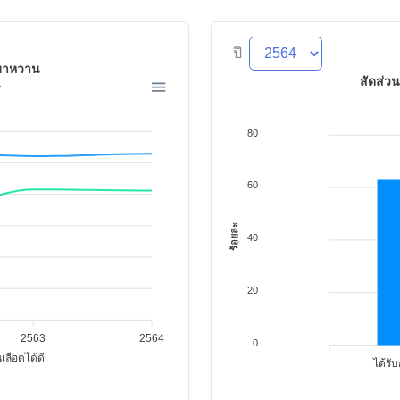
ปี
เบาหวาน
สัดส่ว
4
80
60
ร้อยละ
40
20
2563
2564
0
ลือดได้ดี
ได้รั