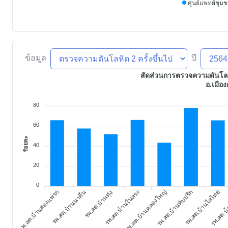
ศูนย์แพทย์ชุม
ข้อมูล
ปี
สัดส่วนการตรวจความดันโลหิต
อ.เมือง
80
60
ร้อยละ
40
20
0
รพ.สต.บ้านสองแพรก
รพ.สต.บ้านนาตีน
รพ.สต.บ้านในสระ
รพ.สต.บ้านคลองใหญ่
รพ.สต.บ้านทับปริก
รพ.สต.บ้านไสไทย
รพ.สต.บ้
รพ.สต.บ้านทุ่ง