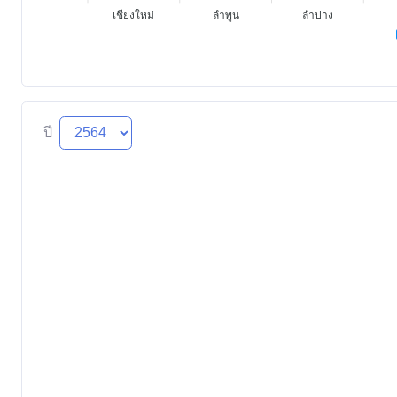
เชียงใหม่
ลำพูน
ลำปาง
ปี