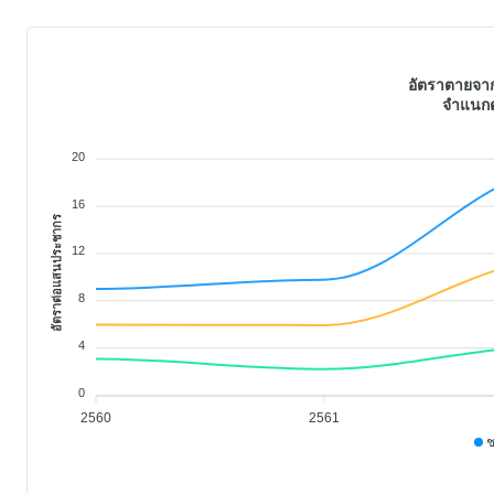
อัตราตายจาก
จำแนกต
20
16
อัตราต่อแสนประชากร
12
8
4
0
2560
2561