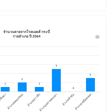
จำนวนตายจากโรคเอดส์ กระบี่
รายอำเภอ ปี 2564
5
3
2
1
1
0
ะลันตา
อำเภอคลองท่อม
อำเภออ่าวลึก
อำเภอปลายพระยา
อำเภอลำทับ
อำเภอเหนือคลอง