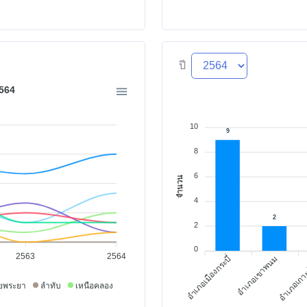
ปี
564
10
9
8
6
จำนวน
4
2
2
0
2563
2564
อำเภอเมืองกระบี่
อำเภอเขาพนม
อำเภอเกา
ยพระยา
ลำทับ
เหนือคลอง