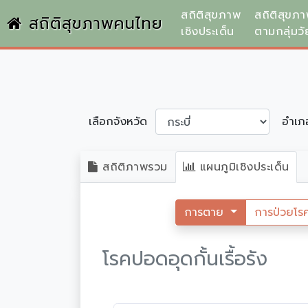
สถิติสุขภาพ
สถิติสุขภ
สถิติสุขภาพคนไทย
เชิงประเด็น
ตามกลุ่มวั
เลือกจังหวัด
อำเ
สถิติภาพรวม
แผนภูมิเชิงประเด็น
การตาย
การป่วยโร
โรคปอดอุดกั้นเรื้อรัง