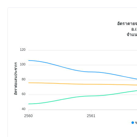
อัตราตายจ
อ.เ
จำแน
120
อัตราต่อแสนประชากร
100
80
60
40
2560
2561