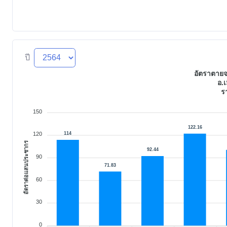
ปี
อัตราตายจ
อ.เ
ร
150
122.16
114
120
อัตราต่อแสนประชากร
92.44
90
71.83
60
30
0