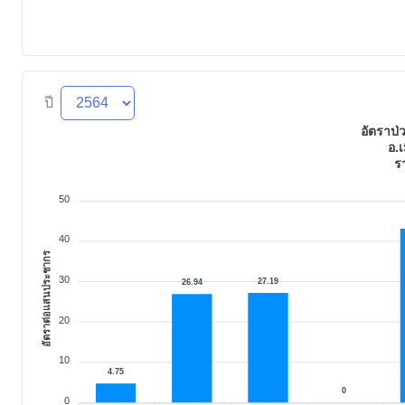
ปี
อัตราป่ว
อ.เ
ร
50
40
อัตราต่อแสนประชากร
30
27.19
26.94
20
10
4.75
0
0