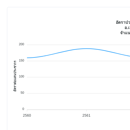
อัตราป่ว
อ.เ
จำแน
200
150
อัตราต่อแสนประชากร
100
50
0
2560
2561