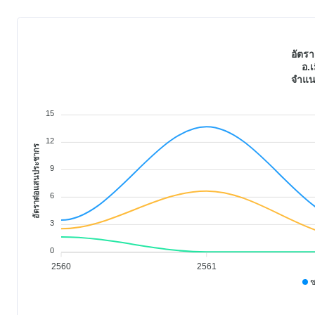
อัตร
อ.เ
จำแน
15
12
อัตราต่อแสนประชากร
9
6
3
0
2560
2561