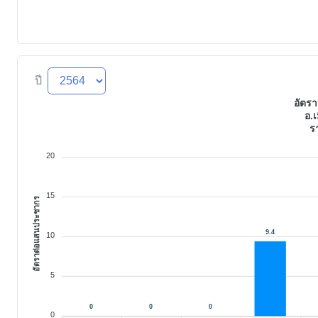
ปี
อัตรา
อ.เ
ร
20
15
อัตราต่อแสนประชากร
9.4
10
5
0
0
0
0