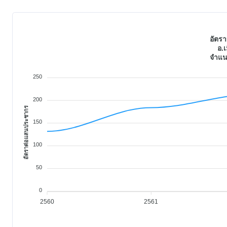
อัตรา
อ.เ
จำแน
250
200
อัตราต่อแสนประชากร
150
100
50
0
2560
2561