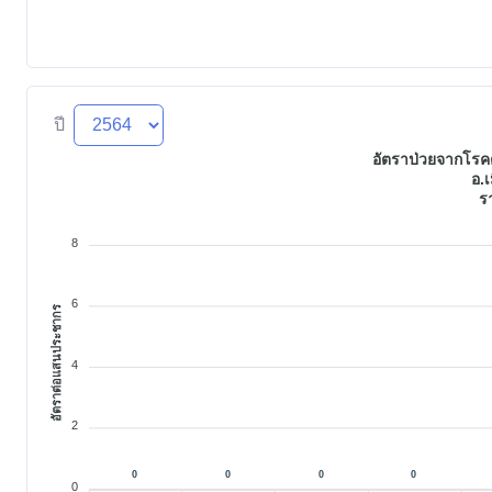
ปี
อัตราป่วยจากโรคต
อ.เ
ร
8
6
อัตราต่อแสนประชากร
4
2
0
0
0
0
0