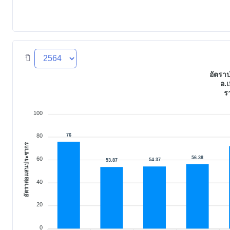
ปี
อัตรา
อ.เ
ร
100
76
80
อัตราต่อแสนประชากร
56.38
60
54.37
53.87
40
20
0