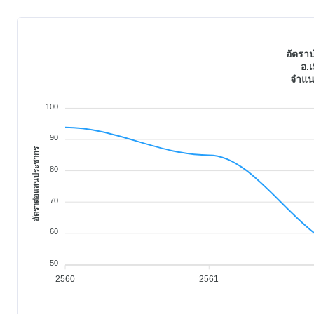
อัตรา
อ.เ
จำแน
100
90
อัตราต่อแสนประชากร
80
70
60
50
2560
2561